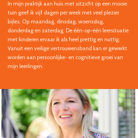
In mijn praktijk aan huis met uitzicht op een mooie
tuin geef ik vijf dagen per week met veel plezier
bijles. Op maandag, dinsdag, woensdag,
donderdag en zaterdag. De één-op-één leersituatie
met kinderen ervaar ik als heel prettig en nuttig.
Vanuit een veilige vertrouwensband kan er gewerkt
worden aan persoonlijke- en cognitieve groei van
mijn leerlingen.